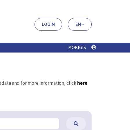
LOGIN
EN
MOBIGIS
tadata and for more information, click
here