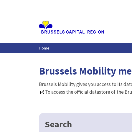
Aller
au
contenu
principal
Home
Brussels Mobility m
Brussels Mobility gives you access to its da
To access the official datastore of the Br
Search