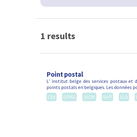
1 results
Point postal
L' institut belge des services postaux et
points postals en belgiques. Les données po
CSV
GPKG
JSON
SHP
SLD