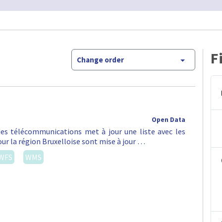
F
Change order
Open Data
 des télécommunications met à jour une liste avec les
ur la région Bruxelloise sont mise à jour …
WFS
WMS