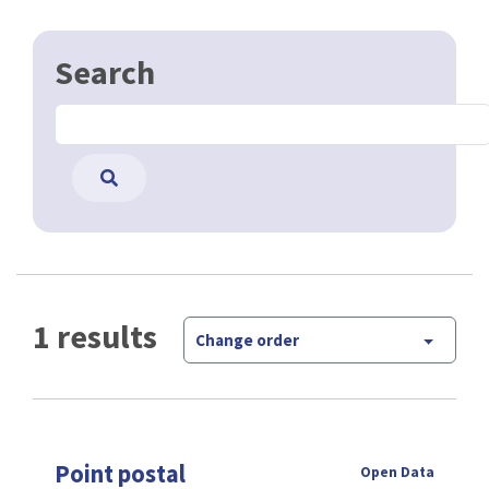
Search
1 results
Change order
Point postal
Open Data