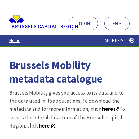
Aller
au
contenu
principal
LOGIN
EN
MOBIGIS
Home
Brussels Mobility
metadata catalogue
Brussels Mobility gives you access to its data and to
the data used in its applications. To download the
metadata and for more information, click
here
To
access the official datastore of the Brussels Capital
Region, click
here
.