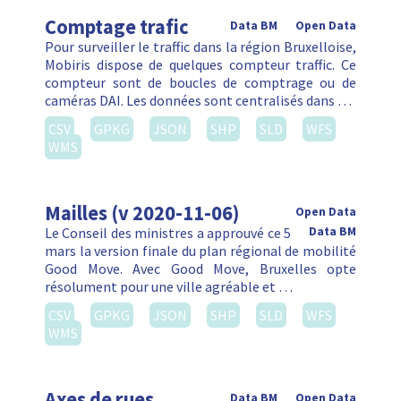
Comptage trafic
Data BM
Open Data
Pour surveiller le traffic dans la région Bruxelloise,
Mobiris dispose de quelques compteur traffic. Ce
compteur sont de boucles de comptrage ou de
caméras DAI. Les données sont centralisés dans …
CSV
GPKG
JSON
SHP
SLD
WFS
WMS
Mailles (v 2020-11-06)
Open Data
Le Conseil des ministres a approuvé ce 5
Data BM
mars la version finale du plan régional de mobilité
Good Move. Avec Good Move, Bruxelles opte
résolument pour une ville agréable et …
CSV
GPKG
JSON
SHP
SLD
WFS
WMS
Axes de rues
Data BM
Open Data