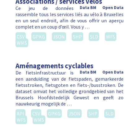
Associations / services vélos
Ce jeu de données
Data BM
Open Data
rassemble tous les services liés au vélo à Bruxelles
en un seul endroit, afin de vous offrir un aperçu
complet en un coup d’œil. Vous y …
CSV
GPKG
JSON
SHP
SLD
WFS
WMS
Aménagements cyclables
De fietsinfrastructuur is
Data BM
Open Data
een aanduiding van de fietspaden, gemarkeerde
fietsstroken, fietsgoten en fiets-/busstroken. De
dataset omvat het volledige grondgebied van het
Brussels Hoofdstedelijk Gewest en geeft zo
nauwkeurig mogelijk de …
API
CSV
GPKG
JSON
SHP
SLD
WFS
WMS