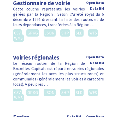
Gestionnaire de voirie
Open Data
Cette couche représente les voiries
Data BM
gérées par la Région : Selon l’Arrêté royal du 6
décembre 1991 dressant la liste des routes et de
leurs dépendances, transférées à la Région …
CSV
GPKG
JSON
SHP
SLD
WFS
WMS
Voiries régionales
Open Data
Le réseau routier de la Région de
Data BM
Bruxelles-Capitale est réparti en voiries régionales
(généralement les axes les plus structurants) et
communales (généralement les voiries à caractère
local). A peu près …
CSV
GPKG
JSON
SHP
SLD
WFS
WMS
Data BM
Open Data