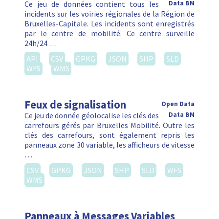
Ce jeu de données contient tous les
Data BM
incidents sur les voiries régionales de la Région de
Bruxelles-Capitale. Les incidents sont enregistrés
par le centre de mobilité. Ce centre surveille
24h/24 …
API
CSV
GPKG
JSON
SHP
SLD
WFS
WMS
Feux de signalisation
Open Data
Ce jeu de donnée géolocalise les clés des
Data BM
carrefours gérés par Bruxelles Mobilité. Outre les
clés des carrefours, sont également repris les
panneaux zone 30 variable, les afficheurs de vitesse
…
CSV
GPKG
JSON
SHP
SLD
WFS
WMS
Panneaux à Messages Variables