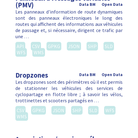
(PMV)
Data BM
Open Data
Les panneaux d'information de route dynamiques
sont des panneaux électroniques le long des
routes qui affichent des informations aux véhicules
de passage et, si nécessaire, dirigent ce trafic par
une …
API
CSV
GPKG
JSON
SHP
SLD
WFS
WMS
Dropzones
Data BM
Open Data
Les dropzones sont des périmètres où il est permis
de stationner les véhicules des services de
cyclopartage en flotte libre ; à savoir les vélos,
trottinettes et scooters partagés en …
CSV
GPKG
JSON
SHP
SLD
WFS
WMS