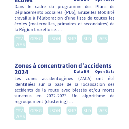
Ecoles
Dans le cadre du programme des Plans de
Déplacements Scolaires (PDS), Bruxelles Mobilité
travaille à l’élaboration d’une liste de toutes les
écoles (maternelles, primaires et secondaires) de
la Région bruxelloise. …
CSV
GPKG
JSON
SHP
SLD
WFS
WMS
Zones à concentration d'accidents
2024
Data BM
Open Data
Les zones accidentogènes (ZACA) ont été
identifiées sur la base de la localisation des
accidents de la route avec blessés et/ou morts
survenus en 2022-2023. Un algorithme de
regroupement (clustering) …
CSV
GPKG
JSON
SHP
SLD
WFS
WMS