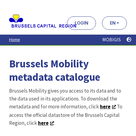
Aller
au
contenu
principal
LOGIN
EN
MOBIGIS
Home
Brussels Mobility
metadata catalogue
Brussels Mobility gives you access to its data and to
the data used in its applications. To download the
metadata and for more information, click
here
To
access the official datastore of the Brussels Capital
Region, click
here
.