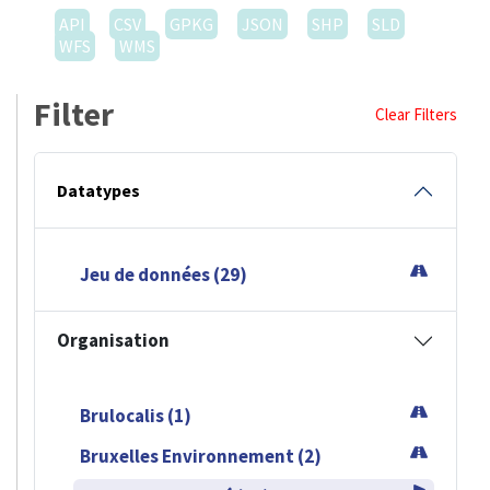
API
CSV
GPKG
JSON
SHP
SLD
WFS
WMS
Filter
Clear Filters
Datatypes
Jeu de données (29)
Organisation
Brulocalis (1)
Bruxelles Environnement (2)