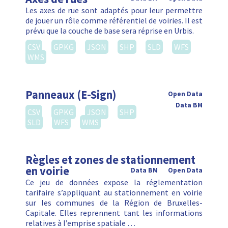
Les axes de rue sont adaptés pour leur permettre
de jouer un rôle comme référentiel de voiries. Il est
prévu que la couche de base sera réprise en Urbis.
CSV
GPKG
JSON
SHP
SLD
WFS
WMS
Panneaux (E-Sign)
Open Data
Data BM
CSV
GPKG
JSON
SHP
SLD
WFS
WMS
Règles et zones de stationnement
en voirie
Data BM
Open Data
Ce jeu de données expose la réglementation
tarifaire s’appliquant au stationnement en voirie
sur les communes de la Région de Bruxelles-
Capitale. Elles reprennent tant les informations
relatives à l’emprise spatiale …