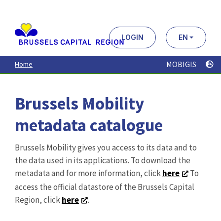
Aller
au
contenu
principal
LOGIN
EN
MOBIGIS
Home
Brussels Mobility
metadata catalogue
Brussels Mobility gives you access to its data and to
the data used in its applications. To download the
metadata and for more information, click
here
To
access the official datastore of the Brussels Capital
Region, click
here
.