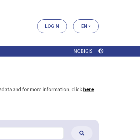
LOGIN
EN
MOBIGIS
tadata and for more information, click
here