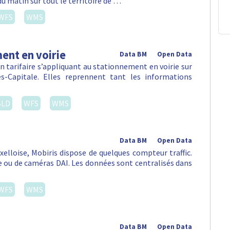
du matin sur tout le territoire de …
WFS
WMS
ent en voirie
Data BM
Open Data
 tarifaire s’appliquant au stationnement en voirie sur
-Capitale. Elles reprennent tant les informations
SLD
WFS
WMS
Data BM
Open Data
uxelloise, Mobiris dispose de quelques compteur traffic.
ou de caméras DAI. Les données sont centralisés dans
WFS
WMS
Data BM
Open Data