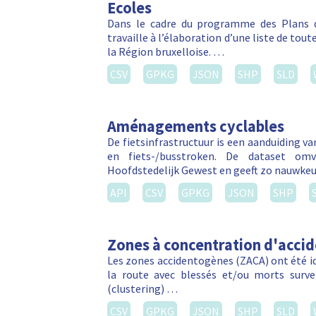
Ecoles
Dans le cadre du programme des Plans d
travaille à l’élaboration d’une liste de tou
la Région bruxelloise. …
CSV
GPKG
JSON
SHP
SLD
Aménagements cyclables
De fietsinfrastructuur is een aanduiding v
en fiets-/busstroken. De dataset om
Hoofdstedelijk Gewest en geeft zo nauwkeu
API
CSV
GPKG
JSON
SHP
Zones à concentration d'acci
Les zones accidentogènes (ZACA) ont été ide
la route avec blessés et/ou morts sur
(clustering) …
CSV
GPKG
JSON
SHP
SLD