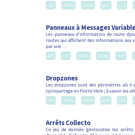
CSV
GPKG
JSON
SHP
SLD
Panneaux à Messages Variabl
Les panneaux d'information de route dyn
routes qui affichent des informations aux vé
par une …
API
CSV
GPKG
JSON
SHP
Dropzones
Les dropzones sont des périmètres où il e
cyclopartage en flotte libre ; à savoir les 
CSV
GPKG
JSON
SHP
SLD
Arrêts Collecto
Ce jeu de donnée géolocalise les arrêts C