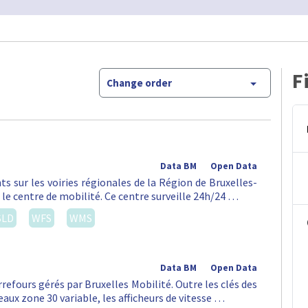
F
Change order
Data BM
Open Data
ts sur les voiries régionales de la Région de Bruxelles-
 le centre de mobilité. Ce centre surveille 24h/24 …
SLD
WFS
WMS
Data BM
Open Data
rrefours gérés par Bruxelles Mobilité. Outre les clés des
aux zone 30 variable, les afficheurs de vitesse …