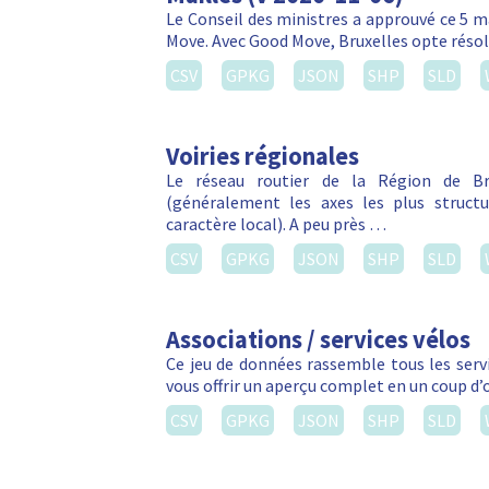
Le Conseil des ministres a approuvé ce 5 m
Move. Avec Good Move, Bruxelles opte réso
CSV
GPKG
JSON
SHP
SLD
Voiries régionales
Le réseau routier de la Région de Bru
(généralement les axes les plus struct
caractère local). A peu près …
CSV
GPKG
JSON
SHP
SLD
Associations / services vélos
Ce jeu de données rassemble tous les servic
vous offrir un aperçu complet en un coup d’
CSV
GPKG
JSON
SHP
SLD