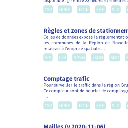
disponible 7j/7 entre 23 heures et 6 heures 
CSV
GPKG
JSON
SHP
SLD
Règles et zones de stationnem
Ce jeu de données expose la réglementation
les communes de la Région de Bruxelles
relatives à l’emprise spatiale …
API
CSV
GPKG
JSON
SHP
Comptage trafic
Pour surveiller le traffic dans la région Br
Ce compteur sont de boucles de comptrage 
…
CSV
GPKG
JSON
SHP
SLD
Mailles (v 2020-11-06)