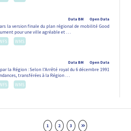
Data BM
Open Data
ars la version finale du plan régional de mobilité Good
lument pour une ville agréable et …
WFS
WMS
Data BM
Open Data
par la Région : Selon l’Arrêté royal du 6 décembre 1991
pendances, transférées à la Région …
WFS
WMS
1
2
3