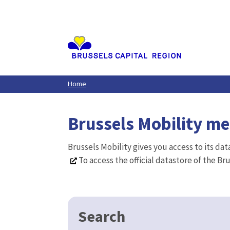
Aller
au
contenu
principal
Home
Brussels Mobility m
Brussels Mobility gives you access to its da
To access the official datastore of the Br
Search