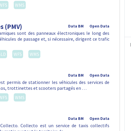
WFS
WMS
es (PMV)
Data BM
Open Data
amiques sont des panneaux électroniques le long des
hicules de passage et, si nécessaire, dirigent ce trafic
SLD
WFS
WMS
Data BM
Open Data
st permis de stationner les véhicules des services de
vélos, trottinettes et scooters partagés en …
WFS
WMS
Data BM
Open Data
ollecto. Collecto est un service de taxis collectifs