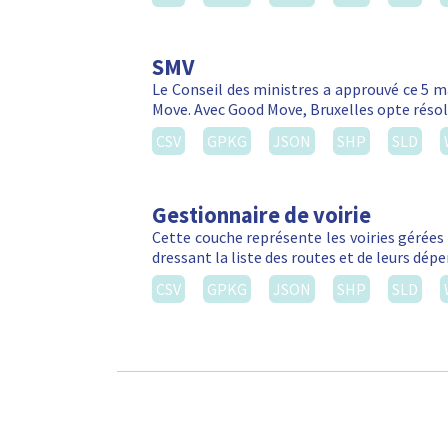
SMV
Le Conseil des ministres a approuvé ce 5 m
Move. Avec Good Move, Bruxelles opte réso
CSV
GPKG
JSON
SHP
SLD
Gestionnaire de voirie
Cette couche représente les voiries gérées 
dressant la liste des routes et de leurs dé
CSV
GPKG
JSON
SHP
SLD