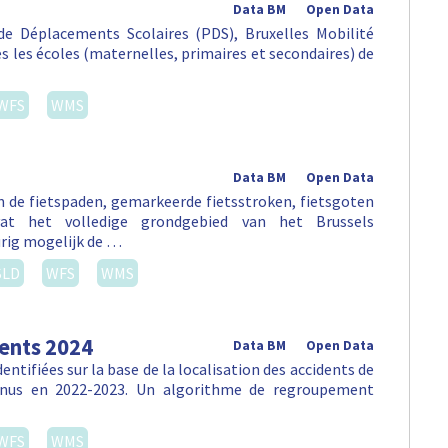
Data BM
Open Data
e Déplacements Scolaires (PDS), Bruxelles Mobilité
tes les écoles (maternelles, primaires et secondaires) de
WFS
WMS
Data BM
Open Data
an de fietspaden, gemarkeerde fietsstroken, fietsgoten
vat het volledige grondgebied van het Brussels
rig mogelijk de …
SLD
WFS
WMS
dents 2024
Data BM
Open Data
ntifiées sur la base de la localisation des accidents de
venus en 2022-2023. Un algorithme de regroupement
WFS
WMS