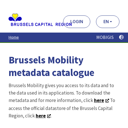
Aller
au
contenu
principal
LOGIN
EN
MOBIGIS
Home
Brussels Mobility
metadata catalogue
Brussels Mobility gives you access to its data and to
the data used in its applications. To download the
metadata and for more information, click
here
To
access the official datastore of the Brussels Capital
Region, click
here
.