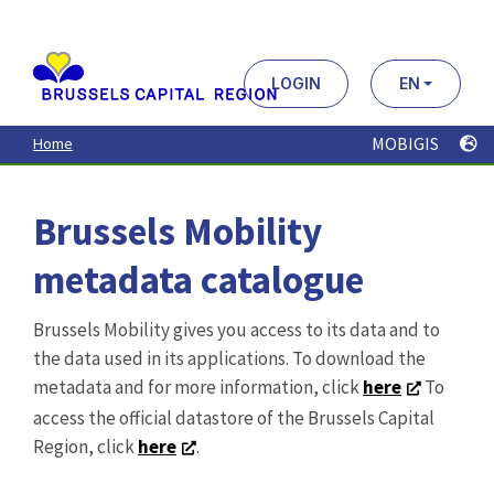
Aller
au
contenu
principal
LOGIN
EN
MOBIGIS
Home
Brussels Mobility
metadata catalogue
Brussels Mobility gives you access to its data and to
the data used in its applications. To download the
metadata and for more information, click
here
To
access the official datastore of the Brussels Capital
Region, click
here
.