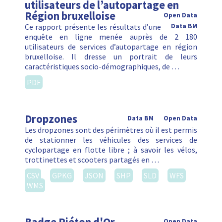
utilisateurs de l’autopartage en
Région bruxelloise
Open Data
Ce rapport présente les résultats d’une
Data BM
enquête en ligne menée auprès de 2 180
utilisateurs de services d’autopartage en région
bruxelloise. Il dresse un portrait de leurs
caractéristiques socio-démographiques, de …
PDF
Dropzones
Data BM
Open Data
Les dropzones sont des périmètres où il est permis
de stationner les véhicules des services de
cyclopartage en flotte libre ; à savoir les vélos,
trottinettes et scooters partagés en …
CSV
GPKG
JSON
SHP
SLD
WFS
WMS
Open Data