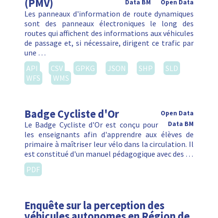
(PMV)
Data BM
Open Data
Les panneaux d'information de route dynamiques
sont des panneaux électroniques le long des
routes qui affichent des informations aux véhicules
de passage et, si nécessaire, dirigent ce trafic par
une …
API
CSV
GPKG
JSON
SHP
SLD
WFS
WMS
Badge Cycliste d'Or
Open Data
Le Badge Cycliste d'Or est conçu pour
Data BM
les enseignants afin d'apprendre aux élèves de
primaire à maîtriser leur vélo dans la circulation. Il
est constitué d'un manuel pédagogique avec des …
PDF
Enquête sur la perception des
véhicules autonomes en Région de