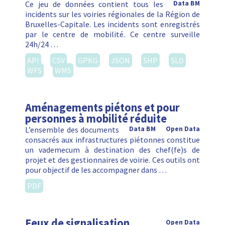
Ce jeu de données contient tous les
Data BM
incidents sur les voiries régionales de la Région de
Bruxelles-Capitale. Les incidents sont enregistrés
par le centre de mobilité. Ce centre surveille
24h/24 …
API
CSV
GPKG
JSON
SHP
SLD
WFS
WMS
Aménagements piétons et pour
personnes à mobilité réduite
L’ensemble des documents
Data BM
Open Data
consacrés aux infrastructures piétonnes constitue
un vademecum à destination des chef(fe)s de
projet et des gestionnaires de voirie. Ces outils ont
pour objectif de les accompagner dans …
PDF
Feux de signalisation
Open Data