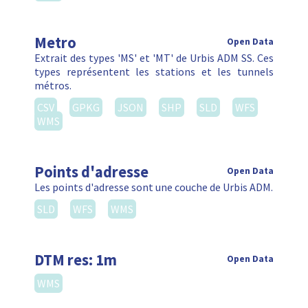
Metro
Open Data
Extrait des types 'MS' et 'MT' de Urbis ADM SS. Ces
types représentent les stations et les tunnels
métros.
CSV
GPKG
JSON
SHP
SLD
WFS
WMS
Points d'adresse
Open Data
Les points d'adresse sont une couche de Urbis ADM.
SLD
WFS
WMS
DTM res: 1m
Open Data
WMS