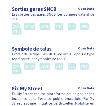
Sorties gares SNCB
Open Data
Les sorties des gares SNCB. Les données datent de
2013.
CSV
GPKG
JSON
SHP
SLD
WFS
WMS
Symbole de talus
Open Data
Extrait de la type 'BH0201P' de Urbis Topo. Ce type
représente les symboles de talus.
CSV
GPKG
JSON
SHP
SLD
WFS
WMS
Fix My Street
Open Data
Fix My Street est une plateforme pour signaler des
incidents dans l’espace public bruxellois. Fix My
Street est une initiative de Bruxelles Mobilité en