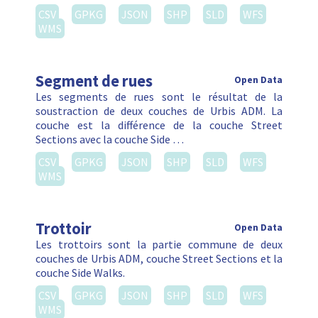
CSV
GPKG
JSON
SHP
SLD
WFS
WMS
Segment de rues
Open Data
Les segments de rues sont le résultat de la
soustraction de deux couches de Urbis ADM. La
couche est la différence de la couche Street
Sections avec la couche Side …
CSV
GPKG
JSON
SHP
SLD
WFS
WMS
Trottoir
Open Data
Les trottoirs sont la partie commune de deux
couches de Urbis ADM, couche Street Sections et la
couche Side Walks.
CSV
GPKG
JSON
SHP
SLD
WFS
WMS