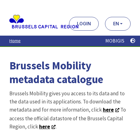
Aller
au
contenu
principal
LOGIN
EN
MOBIGIS
Home
Brussels Mobility
metadata catalogue
Brussels Mobility gives you access to its data and to
the data used in its applications. To download the
metadata and for more information, click
here
To
access the official datastore of the Brussels Capital
Region, click
here
.