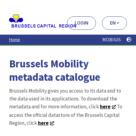
Aller
au
contenu
principal
LOGIN
EN
MOBIGIS
Home
Brussels Mobility
metadata catalogue
Brussels Mobility gives you access to its data and to
the data used in its applications. To download the
metadata and for more information, click
here
To
access the official datastore of the Brussels Capital
Region, click
here
.