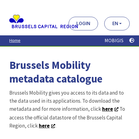
Aller
au
contenu
principal
LOGIN
EN
MOBIGIS
Home
Brussels Mobility
metadata catalogue
Brussels Mobility gives you access to its data and to
the data used in its applications. To download the
metadata and for more information, click
here
To
access the official datastore of the Brussels Capital
Region, click
here
.