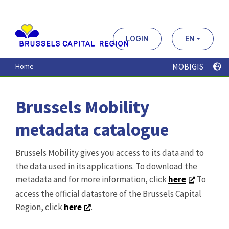
Aller
au
contenu
principal
LOGIN
EN
MOBIGIS
Home
Brussels Mobility
metadata catalogue
Brussels Mobility gives you access to its data and to
the data used in its applications. To download the
metadata and for more information, click
here
To
access the official datastore of the Brussels Capital
Region, click
here
.