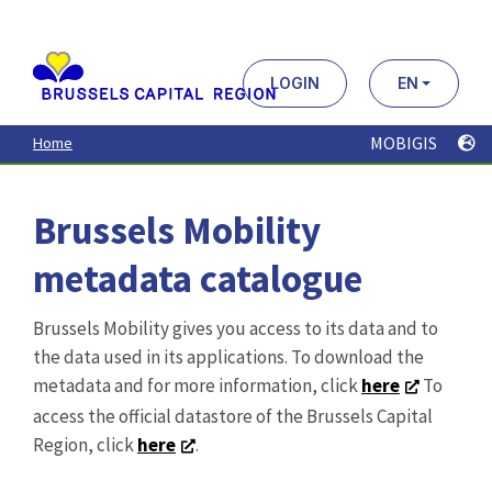
Aller
au
contenu
principal
LOGIN
EN
MOBIGIS
Home
Brussels Mobility
metadata catalogue
Brussels Mobility gives you access to its data and to
the data used in its applications. To download the
metadata and for more information, click
here
To
access the official datastore of the Brussels Capital
Region, click
here
.