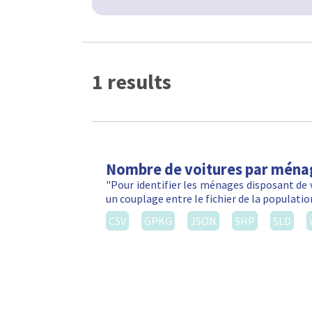
1 results
Nombre de voitures par ména
"Pour identifier les ménages disposant de 
un couplage entre le fichier de la populatio
CSV
GPKG
JSON
SHP
SLD