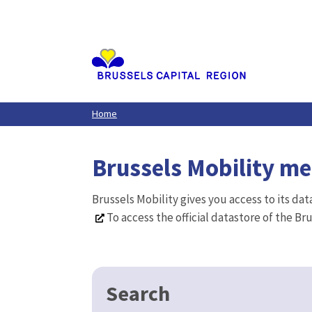
Aller
au
contenu
principal
Home
Brussels Mobility m
Brussels Mobility gives you access to its da
To access the official datastore of the Br
Search