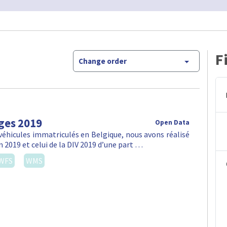
F
Change order
ges 2019
Open Data
véhicules immatriculés en Belgique, nous avons réalisé
n 2019 et celui de la DIV 2019 d’une part …
WFS
WMS