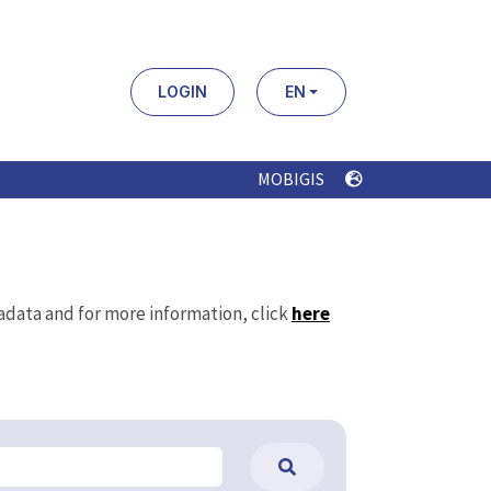
LOGIN
EN
MOBIGIS
tadata and for more information, click
here