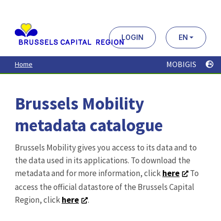
Aller
au
contenu
principal
LOGIN
EN
MOBIGIS
Home
Brussels Mobility
metadata catalogue
Brussels Mobility gives you access to its data and to
the data used in its applications. To download the
metadata and for more information, click
here
To
access the official datastore of the Brussels Capital
Region, click
here
.