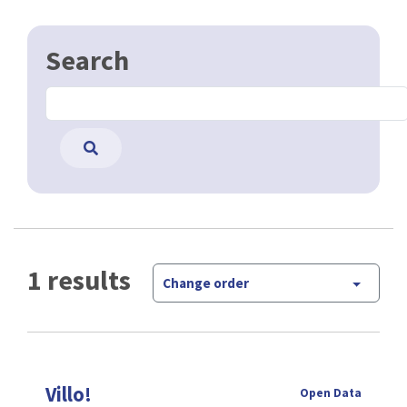
Search
1 results
Change order
Villo!
Open Data