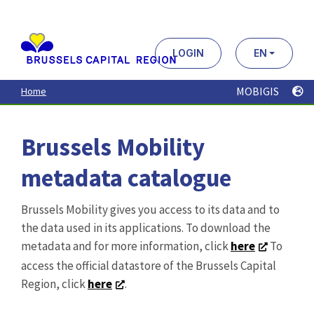
Aller
au
contenu
principal
LOGIN
EN
MOBIGIS
Home
Brussels Mobility
metadata catalogue
Brussels Mobility gives you access to its data and to
the data used in its applications. To download the
metadata and for more information, click
here
To
access the official datastore of the Brussels Capital
Region, click
here
.