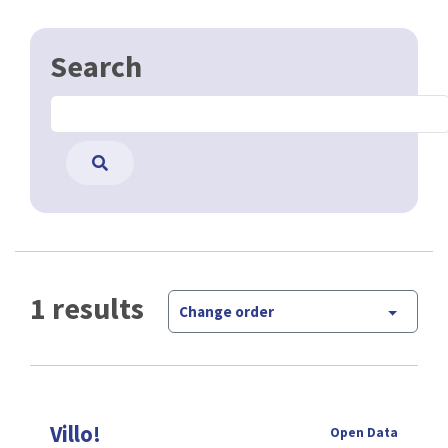
Search
1 results
Change order
Villo!
Open Data