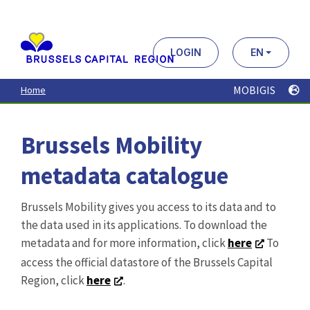
Aller
au
contenu
principal
LOGIN
EN
MOBIGIS
Home
Brussels Mobility
metadata catalogue
Brussels Mobility gives you access to its data and to
the data used in its applications. To download the
metadata and for more information, click
here
To
access the official datastore of the Brussels Capital
Region, click
here
.