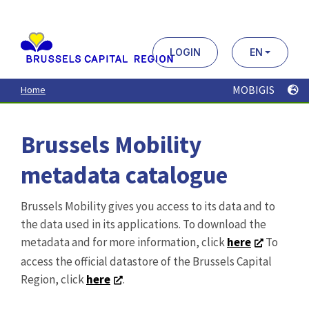
Aller
au
contenu
principal
LOGIN
EN
MOBIGIS
Home
Brussels Mobility
metadata catalogue
Brussels Mobility gives you access to its data and to
the data used in its applications. To download the
metadata and for more information, click
here
To
access the official datastore of the Brussels Capital
Region, click
here
.