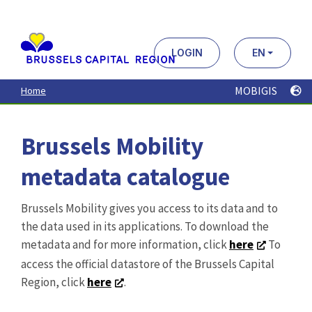
Aller
au
contenu
principal
LOGIN
EN
MOBIGIS
Home
Brussels Mobility
metadata catalogue
Brussels Mobility gives you access to its data and to
the data used in its applications. To download the
metadata and for more information, click
here
To
access the official datastore of the Brussels Capital
Region, click
here
.