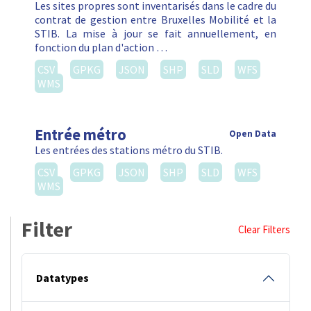
Les sites propres sont inventarisés dans le cadre du
contrat de gestion entre Bruxelles Mobilité et la
STIB. La mise à jour se fait annuellement, en
fonction du plan d'action …
CSV
GPKG
JSON
SHP
SLD
WFS
WMS
Entrée métro
Open Data
Les entrées des stations métro du STIB.
CSV
GPKG
JSON
SHP
SLD
WFS
WMS
Filter
Clear Filters
Datatypes