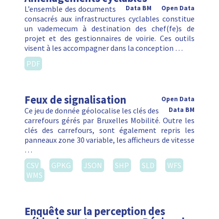
L’ensemble des documents
Data BM
Open Data
consacrés aux infrastructures cyclables constitue
un vademecum à destination des chef(fe)s de
projet et des gestionnaires de voirie. Ces outils
visent à les accompagner dans la conception …
PDF
Feux de signalisation
Open Data
Ce jeu de donnée géolocalise les clés des
Data BM
carrefours gérés par Bruxelles Mobilité. Outre les
clés des carrefours, sont également repris les
panneaux zone 30 variable, les afficheurs de vitesse
…
CSV
GPKG
JSON
SHP
SLD
WFS
WMS
Enquête sur la perception des