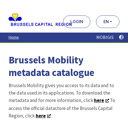
Aller
au
contenu
principal
LOGIN
EN
MOBIGIS
Home
Brussels Mobility
metadata catalogue
Brussels Mobility gives you access to its data and to
the data used in its applications. To download the
metadata and for more information, click
here
To
access the official datastore of the Brussels Capital
Region, click
here
.