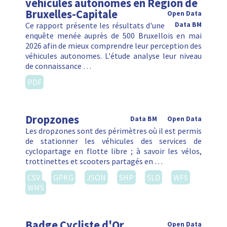
véhicules autonomes en Région de
Bruxelles-Capitale
Open Data
Ce rapport présente les résultats d'une
Data BM
enquête menée auprès de 500 Bruxellois en mai
2026 afin de mieux comprendre leur perception des
véhicules autonomes. L'étude analyse leur niveau
de connaissance …
PDF
Dropzones
Data BM
Open Data
Les dropzones sont des périmètres où il est permis
de stationner les véhicules des services de
cyclopartage en flotte libre ; à savoir les vélos,
trottinettes et scooters partagés en …
CSV
GPKG
JSON
SHP
SLD
WFS
WMS
Badge Cycliste d'Or
Open Data