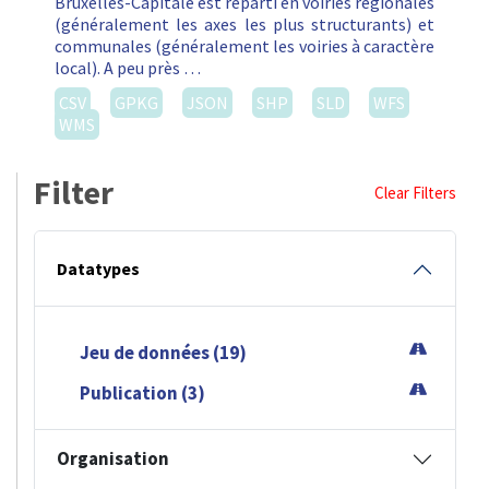
Bruxelles-Capitale est réparti en voiries régionales
(généralement les axes les plus structurants) et
communales (généralement les voiries à caractère
local). A peu près …
CSV
GPKG
JSON
SHP
SLD
WFS
WMS
Filter
Clear Filters
Datatypes
Jeu de données (19)
Publication (3)
Organisation