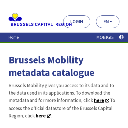
Aller
au
contenu
principal
LOGIN
EN
MOBIGIS
Home
Brussels Mobility
metadata catalogue
Brussels Mobility gives you access to its data and to
the data used in its applications. To download the
metadata and for more information, click
here
To
access the official datastore of the Brussels Capital
Region, click
here
.