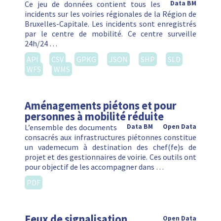
Ce jeu de données contient tous les
Data BM
incidents sur les voiries régionales de la Région de
Bruxelles-Capitale. Les incidents sont enregistrés
par le centre de mobilité. Ce centre surveille
24h/24 …
API
CSV
GPKG
JSON
SHP
SLD
WFS
WMS
Aménagements piétons et pour
personnes à mobilité réduite
L’ensemble des documents
Data BM
Open Data
consacrés aux infrastructures piétonnes constitue
un vademecum à destination des chef(fe)s de
projet et des gestionnaires de voirie. Ces outils ont
pour objectif de les accompagner dans …
PDF
Feux de signalisation
Open Data