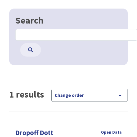
Search
1 results
Change order
Dropoff Dott
Open Data