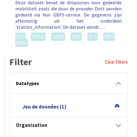
Deze dataset bevat de dropzones voor gedeelde
mobiliteit zoals die door de provider Dott worden
gedeeld via hun GBFS-service. De gegevens zijn
afkomstig uit het onderdeel
'station_information'. De dataset wordt …
CSV
GPKG
JSON
SHP
SLD
WFS
WMS
Filter
Clear Filters
Datatypes
Jeu de données (1)
Organisation