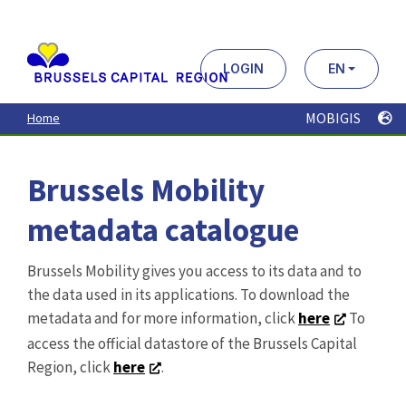
Aller
au
contenu
principal
LOGIN
EN
MOBIGIS
Home
Brussels Mobility
metadata catalogue
Brussels Mobility gives you access to its data and to
the data used in its applications. To download the
metadata and for more information, click
here
To
access the official datastore of the Brussels Capital
Region, click
here
.