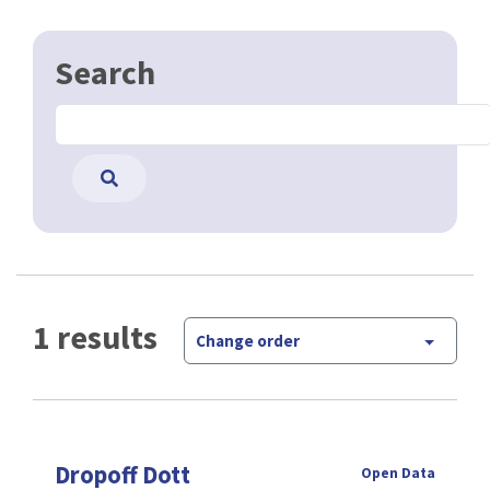
Search
1 results
Change order
Dropoff Dott
Open Data