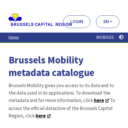
Aller
au
contenu
principal
LOGIN
EN
MOBIGIS
Home
Brussels Mobility
metadata catalogue
Brussels Mobility gives you access to its data and to
the data used in its applications. To download the
metadata and for more information, click
here
To
access the official datastore of the Brussels Capital
Region, click
here
.