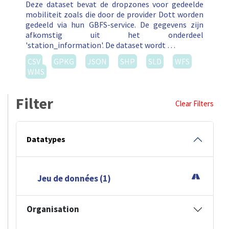
Deze dataset bevat de dropzones voor gedeelde
mobiliteit zoals die door de provider Dott worden
gedeeld via hun GBFS-service. De gegevens zijn
afkomstig uit het onderdeel
'station_information'. De dataset wordt …
CSV
GPKG
JSON
SHP
SLD
WFS
WMS
Filter
Clear Filters
Datatypes
Jeu de données (1)
Organisation