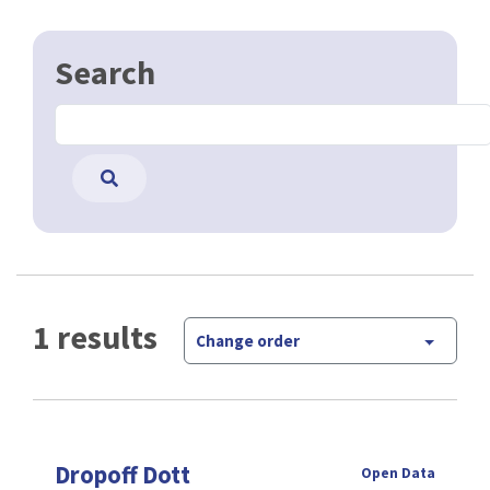
Search
1 results
Change order
Dropoff Dott
Open Data