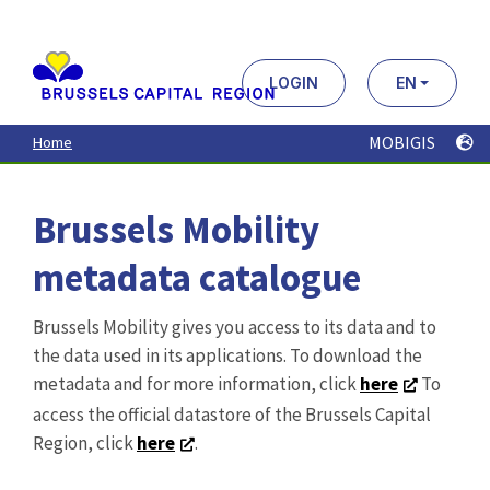
Aller
au
contenu
principal
LOGIN
EN
MOBIGIS
Home
Brussels Mobility
metadata catalogue
Brussels Mobility gives you access to its data and to
the data used in its applications. To download the
metadata and for more information, click
here
To
access the official datastore of the Brussels Capital
Region, click
here
.