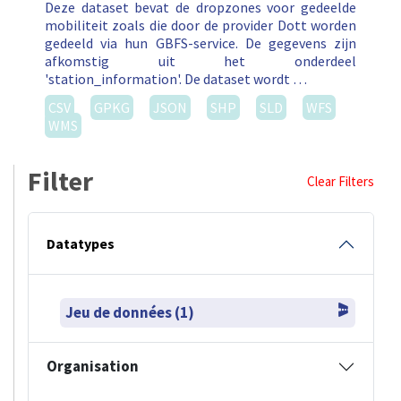
Deze dataset bevat de dropzones voor gedeelde
mobiliteit zoals die door de provider Dott worden
gedeeld via hun GBFS-service. De gegevens zijn
afkomstig uit het onderdeel
'station_information'. De dataset wordt …
CSV
GPKG
JSON
SHP
SLD
WFS
WMS
Filter
Clear Filters
Datatypes
Jeu de données (1)
Organisation