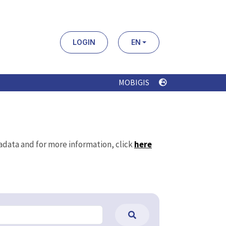
LOGIN
EN
MOBIGIS
tadata and for more information, click
here