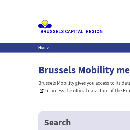
Aller
au
contenu
principal
Home
Brussels Mobility m
Brussels Mobility gives you access to its da
To access the official datastore of the Br
Search