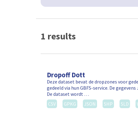
1 results
Dropoff Dott
Deze dataset bevat de dropzones voor gede
gedeeld via hun GBFS-service. De gegevens 
De dataset wordt …
CSV
GPKG
JSON
SHP
SLD