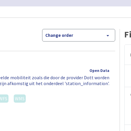
F
Change order
Open Data
elde mobiliteit zoals die door de provider Dott worden
zijn afkomstig uit het onderdeel 'station_information'.
WFS
WMS