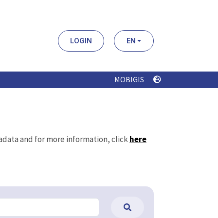
LOGIN
EN
MOBIGIS
tadata and for more information, click
here