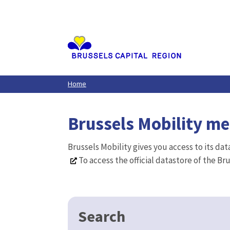
Aller
au
contenu
principal
Home
Brussels Mobility m
Brussels Mobility gives you access to its da
To access the official datastore of the Br
Search