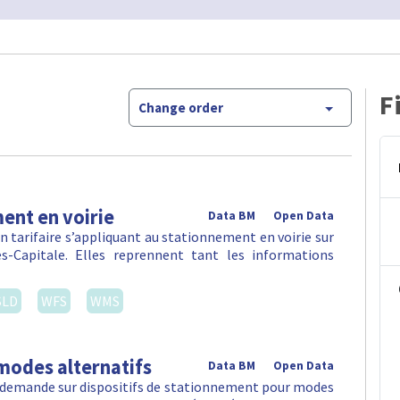
F
Change order
ent en voirie
Data BM
Open Data
 tarifaire s’appliquant au stationnement en voirie sur
-Capitale. Elles reprennent tant les informations
SLD
WFS
WMS
modes alternatifs
Data BM
Open Data
la demande sur dispositifs de stationnement pour modes