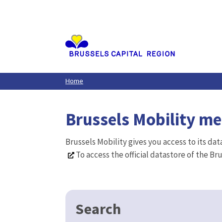
Aller
au
contenu
principal
Home
Brussels Mobility m
Brussels Mobility gives you access to its da
To access the official datastore of the Br
Search