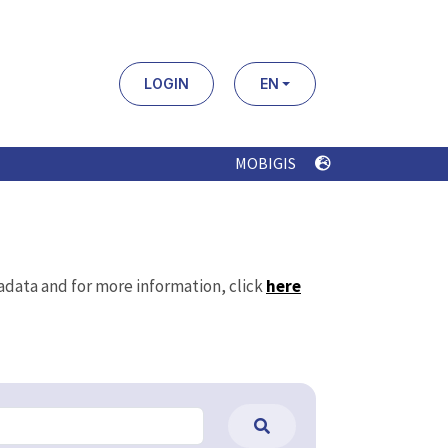
LOGIN
EN
MOBIGIS
tadata and for more information, click
here