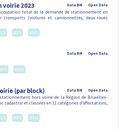
 voirie 2023
Data BM
Open Data
'occupation total de la demande de stationnement en
e transports (voitures et camionnettes, deux-roues
SLD
WFS
WMS
Data BM
Open Data
WFS
WMS
irie (par block)
Data BM
Open Data
 stationnement hors voirie de la Région de Bruxelles-
c cadastral et classées en 11 catégories d’affectations,
SLD
WFS
WMS