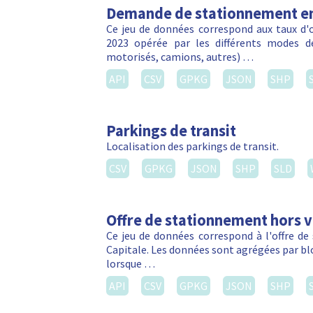
Demande de stationnement en
Ce jeu de données correspond aux taux d
2023 opérée par les différents modes d
motorisés, camions, autres) …
API
CSV
GPKG
JSON
SHP
Parkings de transit
Localisation des parkings de transit.
CSV
GPKG
JSON
SHP
SLD
Offre de stationnement hors vo
Ce jeu de données correspond à l'offre de
Capitale. Les données sont agrégées par blo
lorsque …
API
CSV
GPKG
JSON
SHP