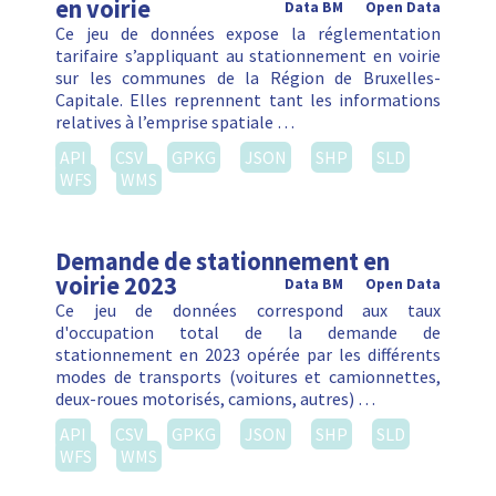
en voirie
Data BM
Open Data
Ce jeu de données expose la réglementation
tarifaire s’appliquant au stationnement en voirie
sur les communes de la Région de Bruxelles-
Capitale. Elles reprennent tant les informations
relatives à l’emprise spatiale …
API
CSV
GPKG
JSON
SHP
SLD
WFS
WMS
Demande de stationnement en
voirie 2023
Data BM
Open Data
Ce jeu de données correspond aux taux
d'occupation total de la demande de
stationnement en 2023 opérée par les différents
modes de transports (voitures et camionnettes,
deux-roues motorisés, camions, autres) …
API
CSV
GPKG
JSON
SHP
SLD
WFS
WMS