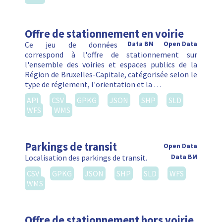
Offre de stationnement en voirie
Ce jeu de données
Data BM
Open Data
correspond à l'offre de stationnement sur
l'ensemble des voiries et espaces publics de la
Région de Bruxelles-Capitale, catégorisée selon le
type de réglement, l'orientation et la …
API
CSV
GPKG
JSON
SHP
SLD
WFS
WMS
Parkings de transit
Open Data
Localisation des parkings de transit.
Data BM
CSV
GPKG
JSON
SHP
SLD
WFS
WMS
Offre de stationnement hors voirie