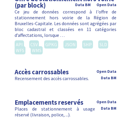
(par block)
Data BM
Open Data
Ce jeu de données correspond à l'offre de
stationnement hors voirie de la Région de
Bruxelles-Capitale. Les données sont agrégées par
bloc cadastral et classées en 11 catégories
d’affectations, lorsque …
API
CSV
GPKG
JSON
SHP
SLD
WFS
WMS
Accès carrossables
Open Data
Recensement des accès carrossables.
Data BM
Emplacements reservés
Open Data
Places de stationnement à usage
Data BM
réservé (livraison, police, ...).