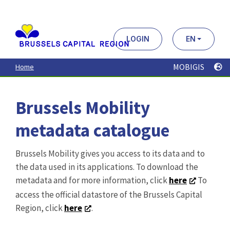
Aller
au
contenu
principal
LOGIN
EN
MOBIGIS
Home
Brussels Mobility
metadata catalogue
Brussels Mobility gives you access to its data and to
the data used in its applications. To download the
metadata and for more information, click
here
To
access the official datastore of the Brussels Capital
Region, click
here
.