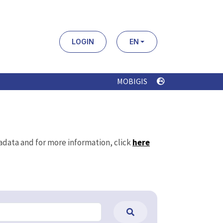
LOGIN
EN
MOBIGIS
tadata and for more information, click
here