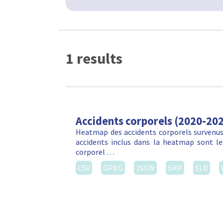
1 results
Accidents corporels (2020-20
Heatmap des accidents corporels survenus 
accidents inclus dans la heatmap sont les
corporel …
CSV
GPKG
JSON
SHP
SLD