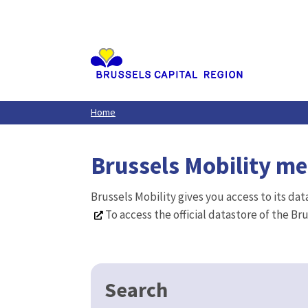
Aller
au
contenu
principal
Home
Brussels Mobility m
Brussels Mobility gives you access to its da
To access the official datastore of the Br
Search