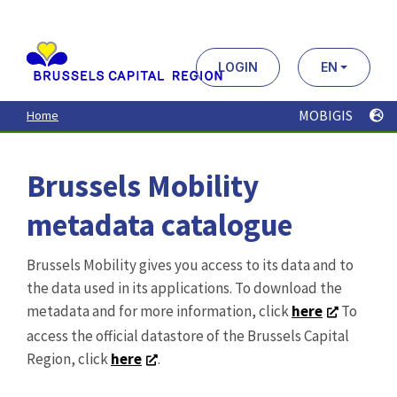
Aller
au
contenu
principal
LOGIN
EN
MOBIGIS
Home
Brussels Mobility
metadata catalogue
Brussels Mobility gives you access to its data and to
the data used in its applications. To download the
metadata and for more information, click
here
To
access the official datastore of the Brussels Capital
Region, click
here
.