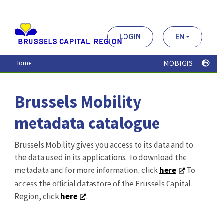
Aller
au
contenu
principal
LOGIN
EN
MOBIGIS
Home
Brussels Mobility
metadata catalogue
Brussels Mobility gives you access to its data and to
the data used in its applications. To download the
metadata and for more information, click
here
To
access the official datastore of the Brussels Capital
Region, click
here
.