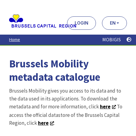
Aller
au
contenu
principal
LOGIN
EN
MOBIGIS
Home
Brussels Mobility
metadata catalogue
Brussels Mobility gives you access to its data and to
the data used in its applications. To download the
metadata and for more information, click
here
To
access the official datastore of the Brussels Capital
Region, click
here
.