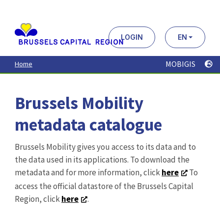
Aller
au
contenu
principal
LOGIN
EN
MOBIGIS
Home
Brussels Mobility
metadata catalogue
Brussels Mobility gives you access to its data and to
the data used in its applications. To download the
metadata and for more information, click
here
To
access the official datastore of the Brussels Capital
Region, click
here
.