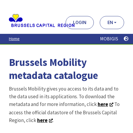
Aller
au
contenu
principal
LOGIN
EN
MOBIGIS
Home
Brussels Mobility
metadata catalogue
Brussels Mobility gives you access to its data and to
the data used in its applications. To download the
metadata and for more information, click
here
To
access the official datastore of the Brussels Capital
Region, click
here
.