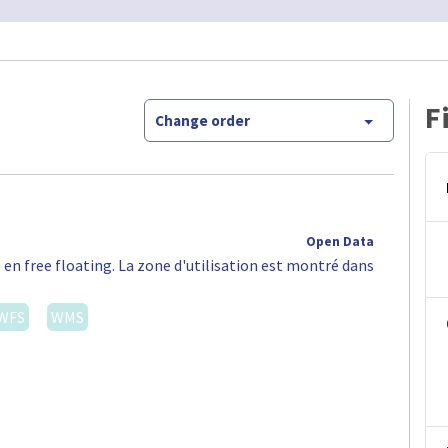
F
Change order
Open Data
 en free floating. La zone d'utilisation est montré dans
WFS
WMS