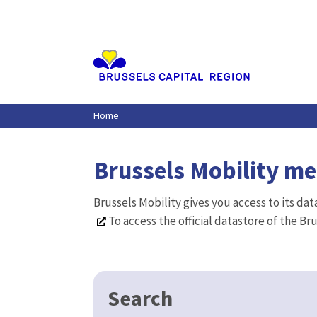
Aller
au
contenu
principal
Home
Brussels Mobility m
Brussels Mobility gives you access to its da
To access the official datastore of the Br
Search