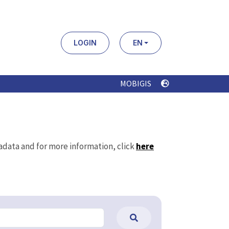
LOGIN
EN
MOBIGIS
tadata and for more information, click
here