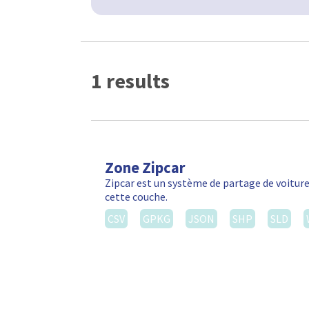
1 results
Zone Zipcar
Zipcar est un système de partage de voiture
cette couche.
CSV
GPKG
JSON
SHP
SLD