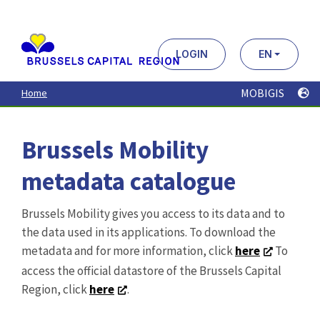
Aller
au
contenu
principal
LOGIN
EN
MOBIGIS
Home
Brussels Mobility
metadata catalogue
Brussels Mobility gives you access to its data and to
the data used in its applications. To download the
metadata and for more information, click
here
To
access the official datastore of the Brussels Capital
Region, click
here
.