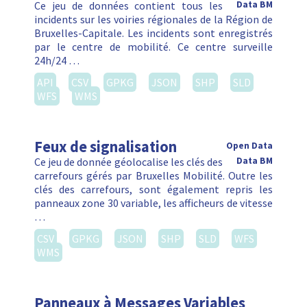
Ce jeu de données contient tous les
Data BM
incidents sur les voiries régionales de la Région de
Bruxelles-Capitale. Les incidents sont enregistrés
par le centre de mobilité. Ce centre surveille
24h/24 …
API
CSV
GPKG
JSON
SHP
SLD
WFS
WMS
Feux de signalisation
Open Data
Ce jeu de donnée géolocalise les clés des
Data BM
carrefours gérés par Bruxelles Mobilité. Outre les
clés des carrefours, sont également repris les
panneaux zone 30 variable, les afficheurs de vitesse
…
CSV
GPKG
JSON
SHP
SLD
WFS
WMS
Panneaux à Messages Variables