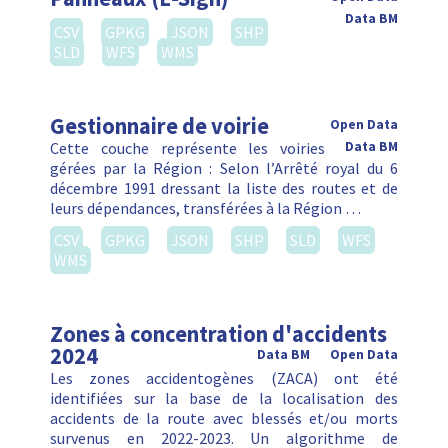
Data BM
CSV
GPKG
JSON
SHP
SLD
WFS
WMS
Gestionnaire de voirie
Open Data
Cette couche représente les voiries
Data BM
gérées par la Région : Selon l’Arrêté royal du 6
décembre 1991 dressant la liste des routes et de
leurs dépendances, transférées à la Région …
CSV
GPKG
JSON
SHP
SLD
WFS
WMS
Zones à concentration d'accidents
2024
Data BM
Open Data
Les zones accidentogènes (ZACA) ont été
identifiées sur la base de la localisation des
accidents de la route avec blessés et/ou morts
survenus en 2022-2023. Un algorithme de