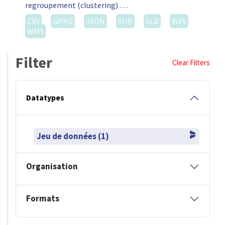
regroupement (clustering) …
CSV
GPKG
JSON
SHP
SLD
WFS
WMS
Filter
Clear Filters
Datatypes
Jeu de données (1)
Organisation
Formats