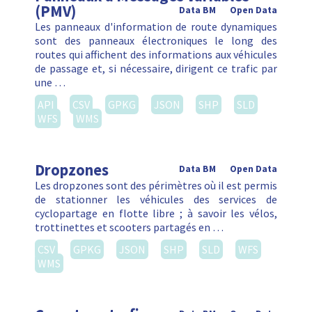
(PMV)
Data BM
Open Data
Les panneaux d'information de route dynamiques
sont des panneaux électroniques le long des
routes qui affichent des informations aux véhicules
de passage et, si nécessaire, dirigent ce trafic par
une …
API
CSV
GPKG
JSON
SHP
SLD
WFS
WMS
Dropzones
Data BM
Open Data
Les dropzones sont des périmètres où il est permis
de stationner les véhicules des services de
cyclopartage en flotte libre ; à savoir les vélos,
trottinettes et scooters partagés en …
CSV
GPKG
JSON
SHP
SLD
WFS
WMS