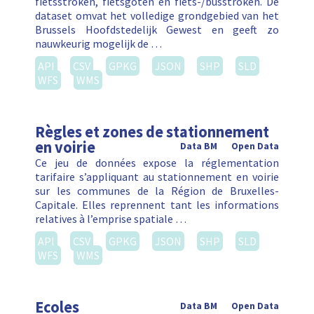
fietsstroken, fietsgoten en fiets-/busstroken. De
dataset omvat het volledige grondgebied van het
Brussels Hoofdstedelijk Gewest en geeft zo
nauwkeurig mogelijk de …
API
CSV
GPKG
JSON
SHP
SLD
WFS
WMS
Règles et zones de stationnement
en voirie
Data BM
Open Data
Ce jeu de données expose la réglementation
tarifaire s’appliquant au stationnement en voirie
sur les communes de la Région de Bruxelles-
Capitale. Elles reprennent tant les informations
relatives à l’emprise spatiale …
API
CSV
GPKG
JSON
SHP
SLD
WFS
WMS
Ecoles
Data BM
Open Data