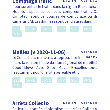
Comptage trafic
Data BM
Open Data
Pour surveiller le traffic dans la région Bruxelloise,
Mobiris dispose de quelques compteur traffic. Ce
compteur sont de boucles de comptrage ou de
caméras DAI. Les données sont centralisés dans …
CSV
GPKG
JSON
SHP
SLD
WFS
WMS
Mailles (v 2020-11-06)
Open Data
Le Conseil des ministres a approuvé ce 5
Data BM
mars la version finale du plan régional de mobilité
Good Move. Avec Good Move, Bruxelles opte
résolument pour une ville agréable et …
CSV
GPKG
JSON
SHP
SLD
WFS
WMS
Arrêts Collecto
Data BM
Open Data
Ce jeu de donnée géolocalise les arrêts Collecto.