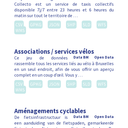
Collecto est un service de taxis collectifs
disponible 7j/7 entre 23 heures et 6 heures du
matin sur tout le territoire de …
CSV
GPKG
JSON
SHP
SLD
WFS
WMS
Associations / services vélos
Ce jeu de données
Data BM
Open Data
rassemble tous les services liés au vélo à Bruxelles
en un seul endroit, afin de vous offrir un aperçu
complet en un coup d’œil. Vous y …
CSV
GPKG
JSON
SHP
SLD
WFS
WMS
Aménagements cyclables
De fietsinfrastructuur is
Data BM
Open Data
een aanduiding van de fietspaden, gemarkeerde