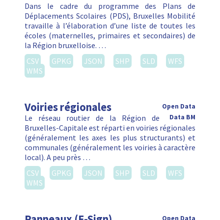
Dans le cadre du programme des Plans de
Déplacements Scolaires (PDS), Bruxelles Mobilité
travaille à l’élaboration d’une liste de toutes les
écoles (maternelles, primaires et secondaires) de
la Région bruxelloise. …
CSV
GPKG
JSON
SHP
SLD
WFS
WMS
Voiries régionales
Open Data
Le réseau routier de la Région de
Data BM
Bruxelles-Capitale est réparti en voiries régionales
(généralement les axes les plus structurants) et
communales (généralement les voiries à caractère
local). A peu près …
CSV
GPKG
JSON
SHP
SLD
WFS
WMS
Panneaux (E-Sign)
Open Data