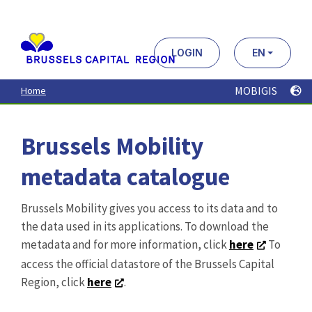
Aller
au
contenu
principal
LOGIN
EN
MOBIGIS
Home
Brussels Mobility
metadata catalogue
Brussels Mobility gives you access to its data and to
the data used in its applications. To download the
metadata and for more information, click
here
To
access the official datastore of the Brussels Capital
Region, click
here
.