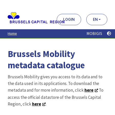
Aller
au
contenu
principal
LOGIN
EN
MOBIGIS
Home
Brussels Mobility
metadata catalogue
Brussels Mobility gives you access to its data and to
the data used in its applications. To download the
metadata and for more information, click
here
To
access the official datastore of the Brussels Capital
Region, click
here
.