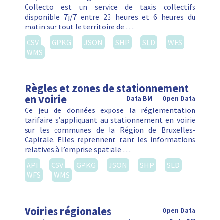
Collecto est un service de taxis collectifs
disponible 7j/7 entre 23 heures et 6 heures du
matin sur tout le territoire de …
CSV
GPKG
JSON
SHP
SLD
WFS
WMS
Règles et zones de stationnement
en voirie
Data BM
Open Data
Ce jeu de données expose la réglementation
tarifaire s’appliquant au stationnement en voirie
sur les communes de la Région de Bruxelles-
Capitale. Elles reprennent tant les informations
relatives à l’emprise spatiale …
API
CSV
GPKG
JSON
SHP
SLD
WFS
WMS
Voiries régionales
Open Data