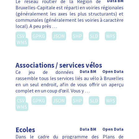
Le réseau routier de la Région de
Data BM
Bruxelles-Capitale est réparti en voiries régionales
(généralement les axes les plus structurants) et
communales (généralement les voiries à caractère
local). A peu près …
CSV
GPKG
JSON
SHP
SLD
WFS
WMS
Associations / services vélos
Ce jeu de données
Data BM
Open Data
rassemble tous les services liés au vélo à Bruxelles
en un seul endroit, afin de vous offrir un aperçu
complet en un coup d’œil. Vous y …
CSV
GPKG
JSON
SHP
SLD
WFS
WMS
Ecoles
Data BM
Open Data
Dans le cadre du programme des Plans de