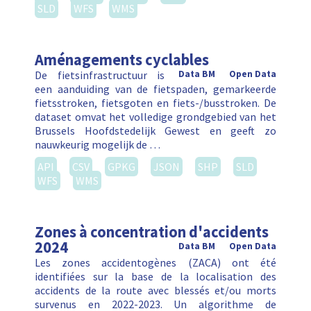
SLD
WFS
WMS
Aménagements cyclables
De fietsinfrastructuur is
Data BM
Open Data
een aanduiding van de fietspaden, gemarkeerde
fietsstroken, fietsgoten en fiets-/busstroken. De
dataset omvat het volledige grondgebied van het
Brussels Hoofdstedelijk Gewest en geeft zo
nauwkeurig mogelijk de …
API
CSV
GPKG
JSON
SHP
SLD
WFS
WMS
Zones à concentration d'accidents
2024
Data BM
Open Data
Les zones accidentogènes (ZACA) ont été
identifiées sur la base de la localisation des
accidents de la route avec blessés et/ou morts
survenus en 2022-2023. Un algorithme de