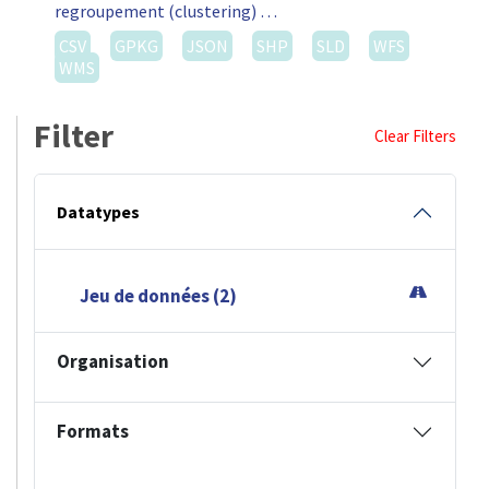
regroupement (clustering) …
CSV
GPKG
JSON
SHP
SLD
WFS
WMS
Filter
Clear Filters
Datatypes
Jeu de données (2)
Organisation
Formats