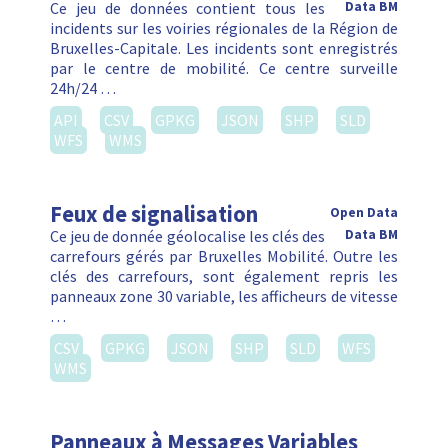
Ce jeu de données contient tous les
Data BM
incidents sur les voiries régionales de la Région de
Bruxelles-Capitale. Les incidents sont enregistrés
par le centre de mobilité. Ce centre surveille
24h/24 …
API
CSV
GPKG
JSON
SHP
SLD
WFS
WMS
Feux de signalisation
Open Data
Ce jeu de donnée géolocalise les clés des
Data BM
carrefours gérés par Bruxelles Mobilité. Outre les
clés des carrefours, sont également repris les
panneaux zone 30 variable, les afficheurs de vitesse
…
CSV
GPKG
JSON
SHP
SLD
WFS
WMS
Panneaux à Messages Variables