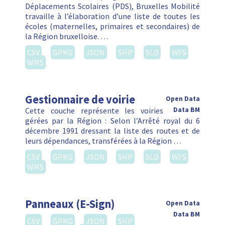
Déplacements Scolaires (PDS), Bruxelles Mobilité
travaille à l’élaboration d’une liste de toutes les
écoles (maternelles, primaires et secondaires) de
la Région bruxelloise. …
CSV
GPKG
JSON
SHP
SLD
WFS
WMS
Gestionnaire de voirie
Open Data
Cette couche représente les voiries
Data BM
gérées par la Région : Selon l’Arrêté royal du 6
décembre 1991 dressant la liste des routes et de
leurs dépendances, transférées à la Région …
CSV
GPKG
JSON
SHP
SLD
WFS
WMS
Panneaux (E-Sign)
Open Data
Data BM
CSV
GPKG
JSON
SHP