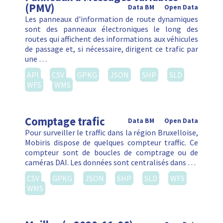
(PMV)
Data BM
Open Data
Les panneaux d'information de route dynamiques
sont des panneaux électroniques le long des
routes qui affichent des informations aux véhicules
de passage et, si nécessaire, dirigent ce trafic par
une …
API
CSV
GPKG
JSON
SHP
SLD
WFS
WMS
Comptage trafic
Data BM
Open Data
Pour surveiller le traffic dans la région Bruxelloise,
Mobiris dispose de quelques compteur traffic. Ce
compteur sont de boucles de comptrage ou de
caméras DAI. Les données sont centralisés dans …
CSV
GPKG
JSON
SHP
SLD
WFS
WMS