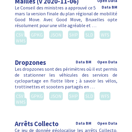
Mailles (v 2020-11-06)
Open Data
Le Conseil des ministres a approuvé ce 5
Data BM
mars la version finale du plan régional de mobilité
Good Move. Avec Good Move, Bruxelles opte
résolument pour une ville agréable et …
CSV
GPKG
JSON
SHP
SLD
WFS
WMS
Dropzones
Data BM
Open Data
Les dropzones sont des périmètres où il est permis
de stationner les véhicules des services de
cyclopartage en flotte libre ; à savoir les vélos,
trottinettes et scooters partagés en …
CSV
GPKG
JSON
SHP
SLD
WFS
WMS
Arrêts Collecto
Data BM
Open Data
Ce jeu de donnée géolocalise les arrêts Collecto.