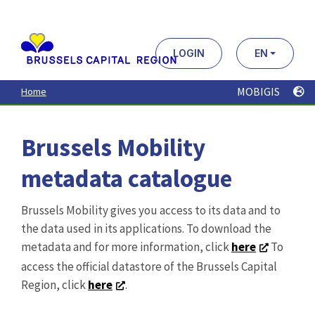
Aller
au
contenu
principal
LOGIN
EN
MOBIGIS
Home
Brussels Mobility
metadata catalogue
Brussels Mobility gives you access to its data and to
the data used in its applications. To download the
metadata and for more information, click
here
To
access the official datastore of the Brussels Capital
Region, click
here
.