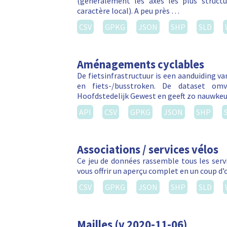
(généralement les axes les plus struct
caractère local). A peu près …
CSV
GPKG
JSON
SHP
SLD
Aménagements cyclables
De fietsinfrastructuur is een aanduiding v
en fiets-/busstroken. De dataset om
Hoofdstedelijk Gewest en geeft zo nauwkeu
API
CSV
GPKG
JSON
SHP
Associations / services vélos
Ce jeu de données rassemble tous les servic
vous offrir un aperçu complet en un coup d’
CSV
GPKG
JSON
SHP
SLD
Mailles (v 2020-11-06)