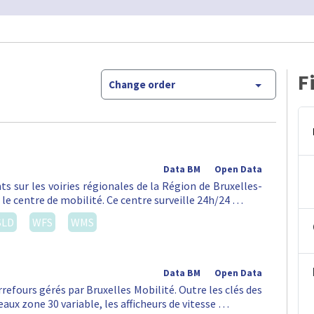
F
Change order
Data BM
Open Data
ts sur les voiries régionales de la Région de Bruxelles-
 le centre de mobilité. Ce centre surveille 24h/24 …
SLD
WFS
WMS
Data BM
Open Data
rrefours gérés par Bruxelles Mobilité. Outre les clés des
aux zone 30 variable, les afficheurs de vitesse …