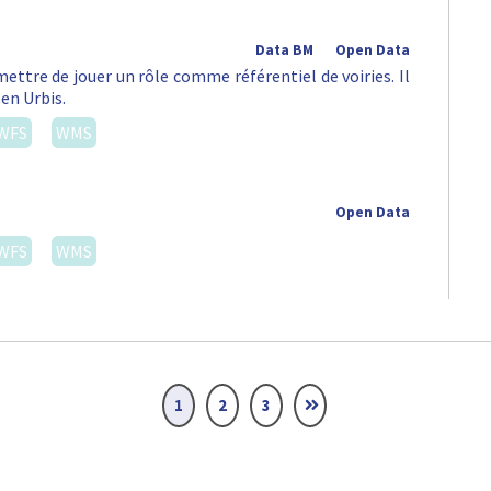
Data BM
Open Data
ettre de jouer un rôle comme référentiel de voiries. Il
 en Urbis.
WFS
WMS
Open Data
WFS
WMS
1
2
3