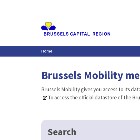
Aller
au
contenu
principal
Home
Brussels Mobility m
Brussels Mobility gives you access to its da
To access the official datastore of the Br
Search