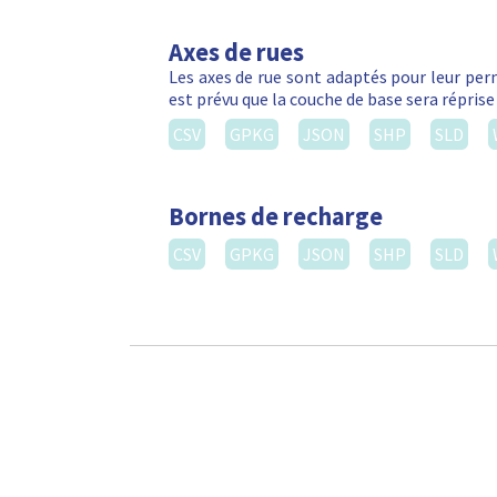
Axes de rues
Les axes de rue sont adaptés pour leur perm
est prévu que la couche de base sera réprise
CSV
GPKG
JSON
SHP
SLD
Bornes de recharge
CSV
GPKG
JSON
SHP
SLD