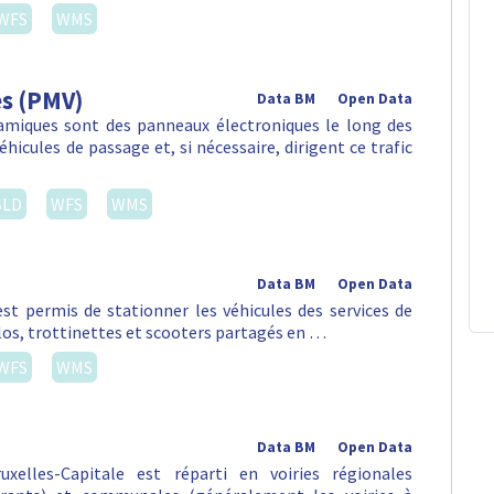
WFS
WMS
es (PMV)
Data BM
Open Data
amiques sont des panneaux électroniques le long des
hicules de passage et, si nécessaire, dirigent ce trafic
SLD
WFS
WMS
Data BM
Open Data
st permis de stationner les véhicules des services de
vélos, trottinettes et scooters partagés en …
WFS
WMS
Data BM
Open Data
xelles-Capitale est réparti en voiries régionales