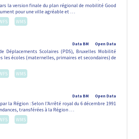
ars la version finale du plan régional de mobilité Good
lument pour une ville agréable et …
WFS
WMS
Data BM
Open Data
e Déplacements Scolaires (PDS), Bruxelles Mobilité
tes les écoles (maternelles, primaires et secondaires) de
WFS
WMS
Data BM
Open Data
par la Région : Selon l’Arrêté royal du 6 décembre 1991
pendances, transférées à la Région …
WFS
WMS