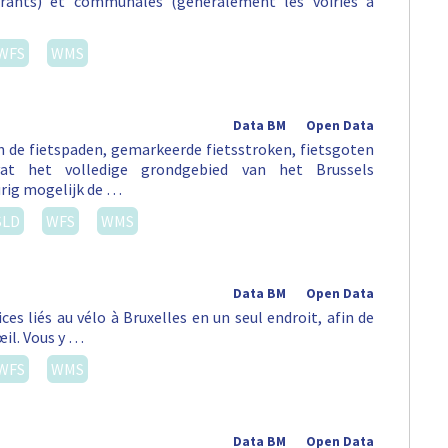
urants) et communales (généralement les voiries à
WFS
WMS
Data BM
Open Data
an de fietspaden, gemarkeerde fietsstroken, fietsgoten
vat het volledige grondgebied van het Brussels
rig mogelijk de …
SLD
WFS
WMS
Data BM
Open Data
es liés au vélo à Bruxelles en un seul endroit, afin de
œil. Vous y …
WFS
WMS
Data BM
Open Data