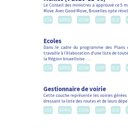
Le Conseil des ministres a approuvé ce 5 m
Move. Avec Good Move, Bruxelles opte réso
CSV
GPKG
JSON
SHP
SLD
Ecoles
Dans le cadre du programme des Plans d
travaille à l’élaboration d’une liste de tou
la Région bruxelloise. …
CSV
GPKG
JSON
SHP
SLD
Gestionnaire de voirie
Cette couche représente les voiries gérées 
dressant la liste des routes et de leurs dé
CSV
GPKG
JSON
SHP
SLD