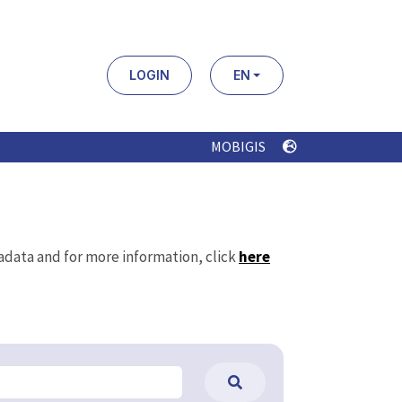
LOGIN
EN
MOBIGIS
tadata and for more information, click
here