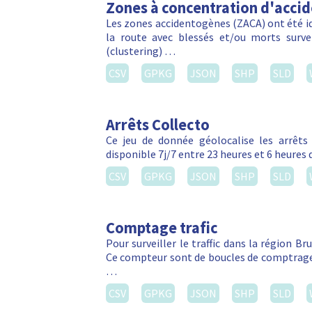
Zones à concentration d'acci
Les zones accidentogènes (ZACA) ont été ide
la route avec blessés et/ou morts sur
(clustering) …
CSV
GPKG
JSON
SHP
SLD
Arrêts Collecto
Ce jeu de donnée géolocalise les arrêts C
disponible 7j/7 entre 23 heures et 6 heures 
CSV
GPKG
JSON
SHP
SLD
Comptage trafic
Pour surveiller le traffic dans la région Br
Ce compteur sont de boucles de comptrage 
…
CSV
GPKG
JSON
SHP
SLD