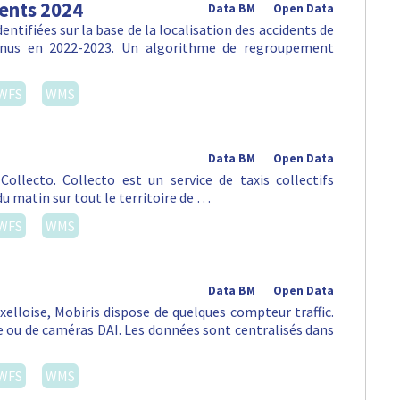
dents 2024
Data BM
Open Data
ntifiées sur la base de la localisation des accidents de
venus en 2022-2023. Un algorithme de regroupement
WFS
WMS
Data BM
Open Data
ollecto. Collecto est un service de taxis collectifs
du matin sur tout le territoire de …
WFS
WMS
Data BM
Open Data
uxelloise, Mobiris dispose de quelques compteur traffic.
ou de caméras DAI. Les données sont centralisés dans
WFS
WMS