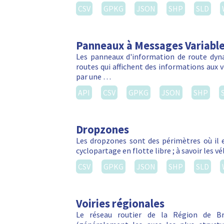
CSV
GPKG
JSON
SHP
SLD
Panneaux à Messages Variabl
Les panneaux d'information de route dyn
routes qui affichent des informations aux vé
par une …
API
CSV
GPKG
JSON
SHP
Dropzones
Les dropzones sont des périmètres où il e
cyclopartage en flotte libre ; à savoir les 
CSV
GPKG
JSON
SHP
SLD
Voiries régionales
Le réseau routier de la Région de Bru