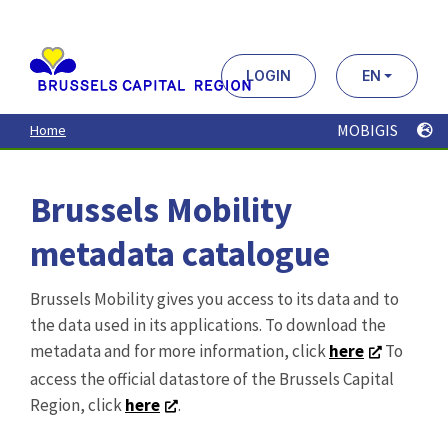
Aller
au
contenu
principal
LOGIN
EN
MOBIGIS
Home
Brussels Mobility
metadata catalogue
Brussels Mobility gives you access to its data and to
the data used in its applications. To download the
metadata and for more information, click
here
To
access the official datastore of the Brussels Capital
Region, click
here
.