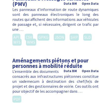
(PMV)
Data BM
Open Data
Les panneaux d'information de route dynamiques
sont des panneaux électroniques le long des
routes qui affichent des informations aux véhicules
de passage et, si nécessaire, dirigent ce trafic par
une …
API
CSV
GPKG
JSON
SHP
SLD
WFS
WMS
Aménagements piétons et pour
personnes à mobilité réduite
L’ensemble des documents
Data BM
Open Data
consacrés aux infrastructures piétonnes constitue
un vademecum à destination des chef(fe)s de
projet et des gestionnaires de voirie. Ces outils ont
pour objectif de les accompagner dans …
PDF