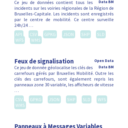
Ce jeu de données contient tous les
Data BM
incidents sur les voiries régionales de la Région de
Bruxelles-Capitale. Les incidents sont enregistrés
par le centre de mobilité. Ce centre surveille
24h/24 …
API
CSV
GPKG
JSON
SHP
SLD
WFS
WMS
Feux de signalisation
Open Data
Ce jeu de donnée géolocalise les clés des
Data BM
carrefours gérés par Bruxelles Mobilité. Outre les
clés des carrefours, sont également repris les
panneaux zone 30 variable, les afficheurs de vitesse
…
CSV
GPKG
JSON
SHP
SLD
WFS
WMS
Panneaux à Messages Variables