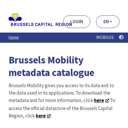
Aller
au
contenu
principal
LOGIN
EN
MOBIGIS
Home
Brussels Mobility
metadata catalogue
Brussels Mobility gives you access to its data and to
the data used in its applications. To download the
metadata and for more information, click
here
To
access the official datastore of the Brussels Capital
Region, click
here
.