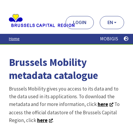
Aller
au
contenu
principal
LOGIN
EN
MOBIGIS
Home
Brussels Mobility
metadata catalogue
Brussels Mobility gives you access to its data and to
the data used in its applications. To download the
metadata and for more information, click
here
To
access the official datastore of the Brussels Capital
Region, click
here
.