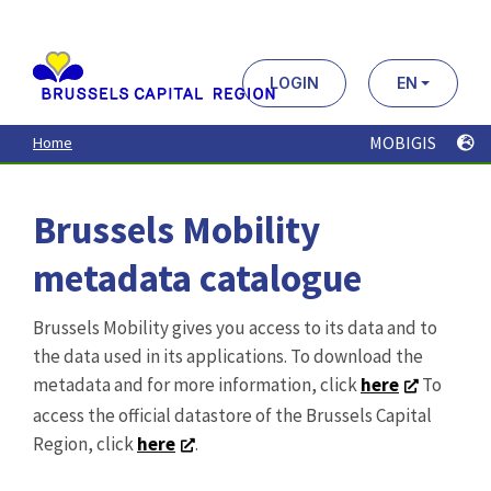
Aller
au
contenu
principal
LOGIN
EN
MOBIGIS
Home
Brussels Mobility
metadata catalogue
Brussels Mobility gives you access to its data and to
the data used in its applications. To download the
metadata and for more information, click
here
To
access the official datastore of the Brussels Capital
Region, click
here
.