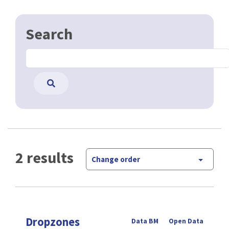
Search
2 results
Change order
Dropzones
Data BM
Open Data