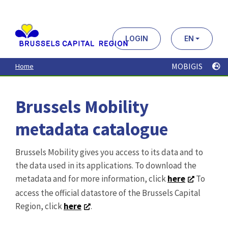
Aller
au
contenu
principal
LOGIN
EN
MOBIGIS
Home
Brussels Mobility
metadata catalogue
Brussels Mobility gives you access to its data and to
the data used in its applications. To download the
metadata and for more information, click
here
To
access the official datastore of the Brussels Capital
Region, click
here
.