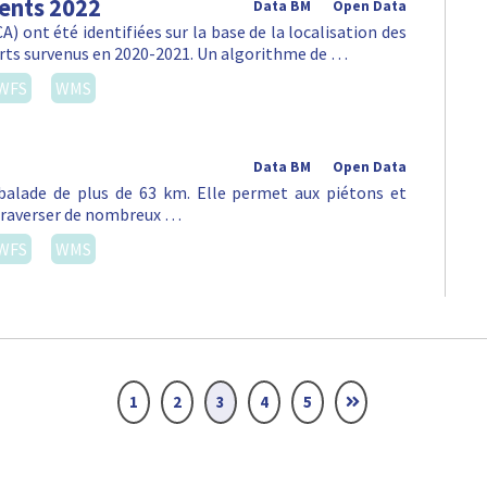
dents 2022
Data BM
Open Data
) ont été identifiées sur la base de la localisation des
orts survenus en 2020-2021. Un algorithme de …
WFS
WMS
Data BM
Open Data
alade de plus de 63 km. Elle permet aux piétons et
e traverser de nombreux …
WFS
WMS
1
2
3
4
5