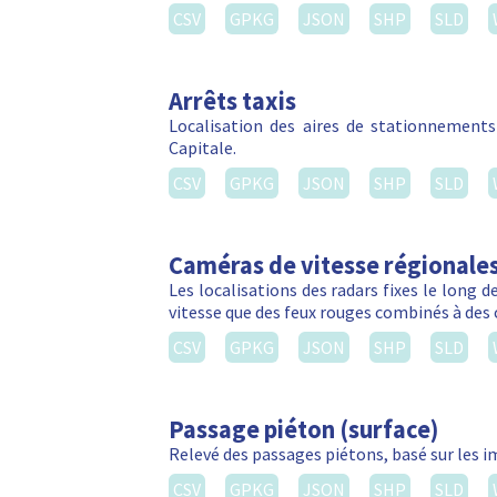
CSV
GPKG
JSON
SHP
SLD
Arrêts taxis
Localisation des aires de stationnements 
Capitale.
CSV
GPKG
JSON
SHP
SLD
Caméras de vitesse régionale
Les localisations des radars fixes le long de
vitesse que des feux rouges combinés à des 
CSV
GPKG
JSON
SHP
SLD
Passage piéton (surface)
Relevé des passages piétons, basé sur les 
CSV
GPKG
JSON
SHP
SLD