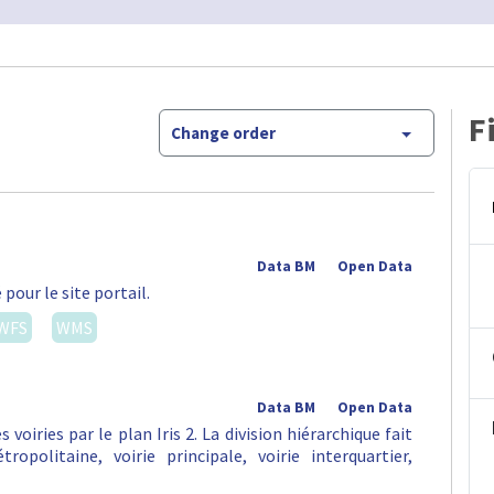
F
Change order
Data BM
Open Data
pour le site portail.
WFS
WMS
Data BM
Open Data
s voiries par le plan Iris 2. La division hiérarchique fait
opolitaine, voirie principale, voirie interquartier,