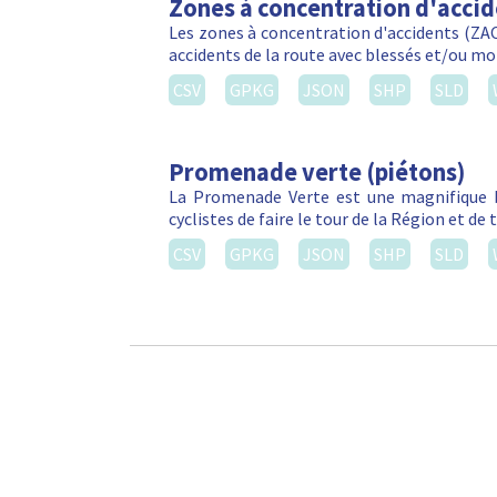
Zones à concentration d'acci
Les zones à concentration d'accidents (ZACA
accidents de la route avec blessés et/ou m
CSV
GPKG
JSON
SHP
SLD
Promenade verte (piétons)
La Promenade Verte est une magnifique b
cyclistes de faire le tour de la Région et d
CSV
GPKG
JSON
SHP
SLD