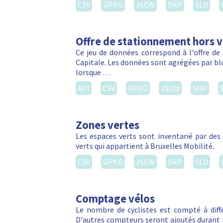
CSV
GPKG
JSON
SHP
SLD
Offre de stationnement hors vo
Ce jeu de données correspond à l'offre de
Capitale. Les données sont agrégées par blo
lorsque …
API
CSV
GPKG
JSON
SHP
Zones vertes
Les espaces verts sont inventarié par de
verts qui appartient à Bruxelles Mobilité.
CSV
GPKG
JSON
SHP
SLD
Comptage vélos
Le nombre de cyclistes est compté à diffé
D'autres compteurs seront ajoutés durant l