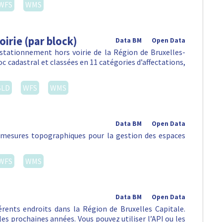
WFS
WMS
irie (par block)
Data BM
Open Data
 stationnement hors voirie de la Région de Bruxelles-
c cadastral et classées en 11 catégories d’affectations,
SLD
WFS
WMS
Data BM
Open Data
s mesures topographiques pour la gestion des espaces
WFS
WMS
Data BM
Open Data
rents endroits dans la Région de Bruxelles Capitale.
es prochaines années. Vous pouvez utiliser l’API ou les