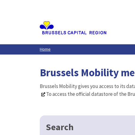
Aller
au
contenu
principal
Home
Brussels Mobility m
Brussels Mobility gives you access to its da
To access the official datastore of the Br
Search