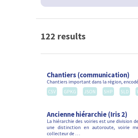
122 results
Chantiers (communication)
Chantiers important dans la région, encodé 
CSV
GPKG
JSON
SHP
SLD
Ancienne hiérarchie (Iris 2)
La hiérarchie des voiries est une division de
une distinction en autoroute, voirie métr
collecteur de …