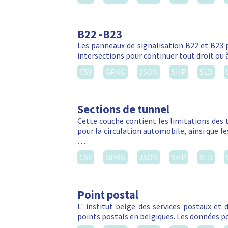
B22 -B23
Les panneaux de signalisation B22 et B23 
intersections pour continuer tout droit ou 
CSV
GPKG
JSON
SHP
SLD
Sections de tunnel
Cette couche contient les limitations des 
pour la circulation automobile, ainsi que l
…
CSV
GPKG
JSON
SHP
SLD
Point postal
L' institut belge des services postaux et
points postals en belgiques. Les données po