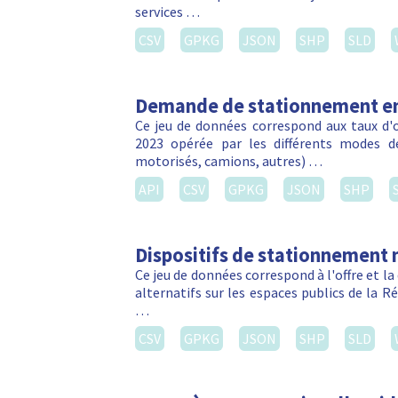
services …
CSV
GPKG
JSON
SHP
SLD
Demande de stationnement en
Ce jeu de données correspond aux taux d
2023 opérée par les différents modes d
motorisés, camions, autres) …
API
CSV
GPKG
JSON
SHP
Dispositifs de stationnement 
Ce jeu de données correspond à l'offre et 
alternatifs sur les espaces publics de la R
…
CSV
GPKG
JSON
SHP
SLD