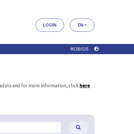
LOGIN
EN
MOBIGIS
tadata and for more information, click
here