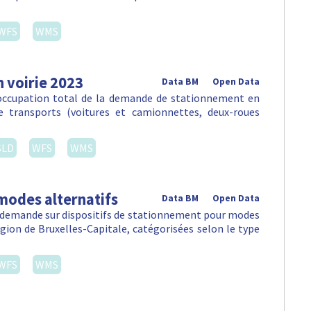
WFS
WMS
 voirie 2023
Data BM
Open Data
'occupation total de la demande de stationnement en
e transports (voitures et camionnettes, deux-roues
SLD
WFS
WMS
modes alternatifs
Data BM
Open Data
la demande sur dispositifs de stationnement pour modes
égion de Bruxelles-Capitale, catégorisées selon le type
WFS
WMS