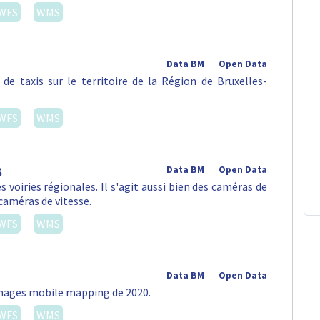
WFS
WMS
Data BM
Open Data
de taxis sur le territoire de la Région de Bruxelles-
WFS
WMS
s
Data BM
Open Data
s voiries régionales. Il s'agit aussi bien des caméras de
caméras de vitesse.
WFS
WMS
Data BM
Open Data
images mobile mapping de 2020.
WFS
WMS