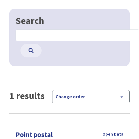
Search
1 results
Change order
Point postal
Open Data