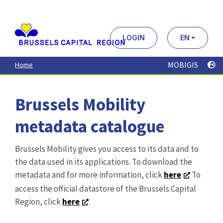
Aller
au
contenu
principal
LOGIN
EN
MOBIGIS
Home
Brussels Mobility
metadata catalogue
Brussels Mobility gives you access to its data and to
the data used in its applications. To download the
metadata and for more information, click
here
To
access the official datastore of the Brussels Capital
Region, click
here
.