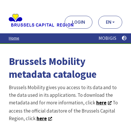
Aller
au
contenu
principal
LOGIN
EN
MOBIGIS
Home
Brussels Mobility
metadata catalogue
Brussels Mobility gives you access to its data and to
the data used in its applications. To download the
metadata and for more information, click
here
To
access the official datastore of the Brussels Capital
Region, click
here
.