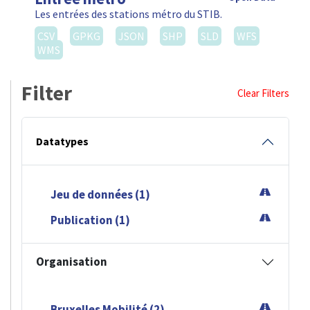
Les entrées des stations métro du STIB.
CSV
GPKG
JSON
SHP
SLD
WFS
WMS
Filter
Clear Filters
Datatypes
Jeu de données (1)
Publication (1)
Organisation
Bruxelles Mobilité (2)