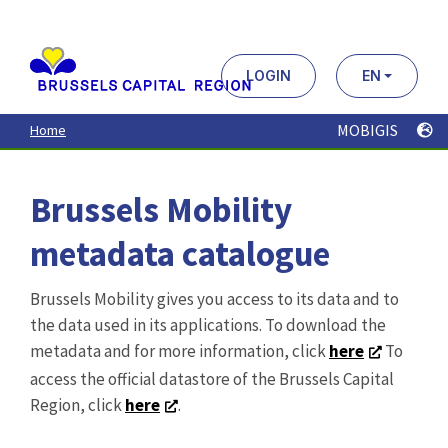
Aller
au
contenu
principal
LOGIN
EN
MOBIGIS
Home
Brussels Mobility
metadata catalogue
Brussels Mobility gives you access to its data and to
the data used in its applications. To download the
metadata and for more information, click
here
To
access the official datastore of the Brussels Capital
Region, click
here
.