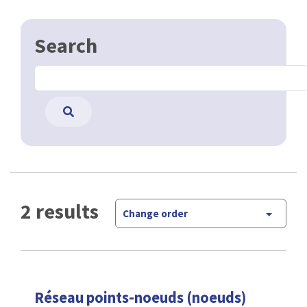
Search
2 results
Change order
Réseau points-noeuds (noeuds)