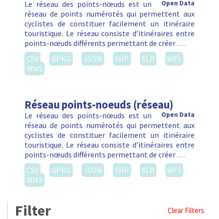
Le réseau des points-nœuds est un
Open Data
réseau de points numérotés qui permettent aux
cyclistes de constituer facilement un itinéraire
touristique. Le réseau consiste d’itinéraires entre
points-nœuds différents permettant de créer …
CSV
GPKG
JSON
SHP
SLD
WFS
WMS
Réseau points-noeuds (réseau)
Le réseau des points-nœuds est un
Open Data
réseau de points numérotés qui permettent aux
cyclistes de constituer facilement un itinéraire
touristique. Le réseau consiste d’itinéraires entre
points-nœuds différents permettant de créer …
CSV
GPKG
JSON
SHP
SLD
WFS
WMS
Filter
Clear Filters