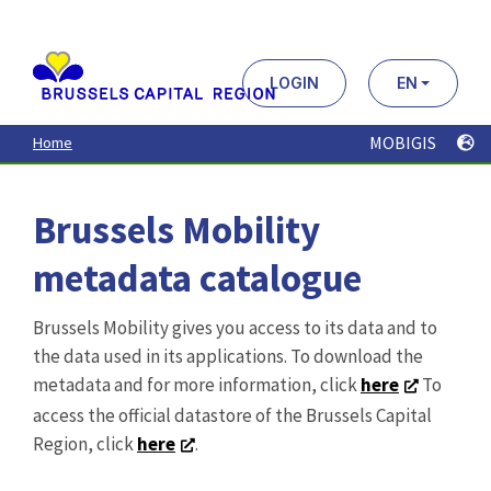
Aller
au
contenu
principal
LOGIN
EN
MOBIGIS
Home
Brussels Mobility
metadata catalogue
Brussels Mobility gives you access to its data and to
the data used in its applications. To download the
metadata and for more information, click
here
To
access the official datastore of the Brussels Capital
Region, click
here
.