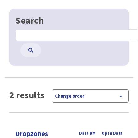
Search
2 results
Change order
Dropzones
Data BM
Open Data